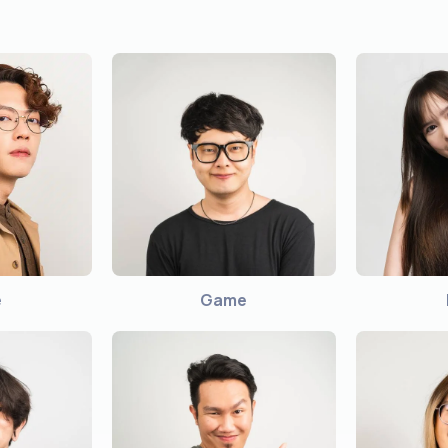
e
Game