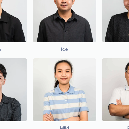
n
Ice
Mild