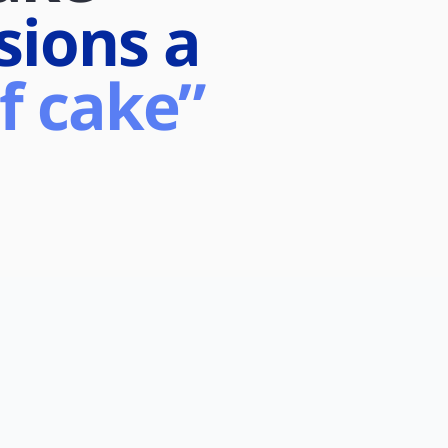
sions a
f cake”