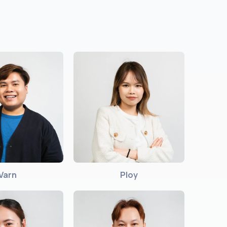
Varn
Ploy