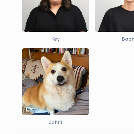
Key
Boo
Johni