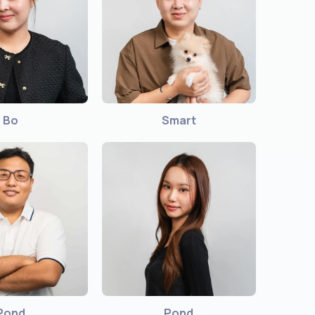
Bo
Smart
Pond
Pond