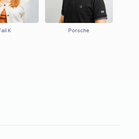
Faii K
Porsche