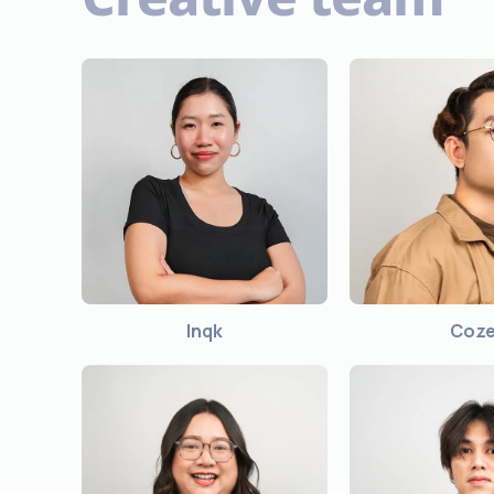
Inqk
Coz