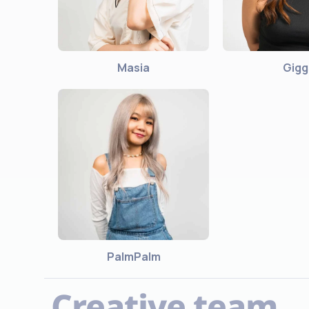
Masia
Gigg
PalmPalm
Creative team