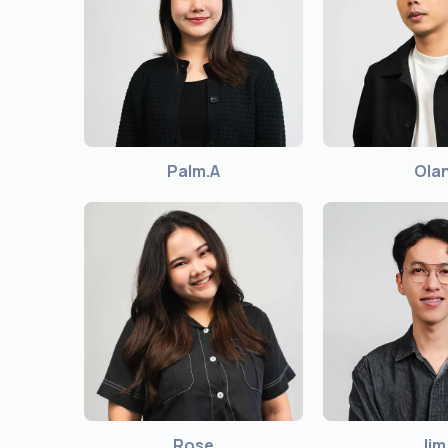
Palm.A
Ola
Rose
Jim