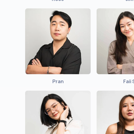
Pran
Faii 