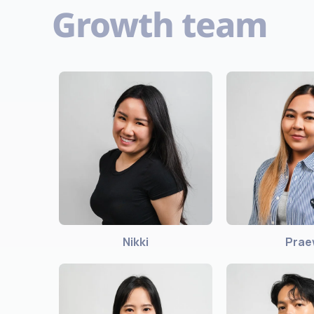
Growth team
Nikki
Pra