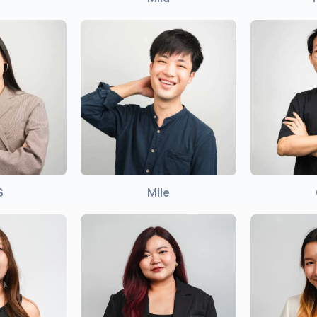
S
Mile