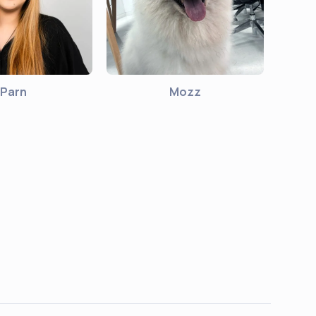
Parn
Mozz