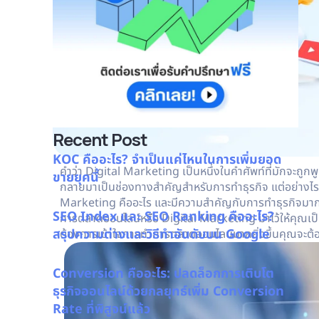
Recent Post
KOC คืออะไร? จำเป็นแค่ไหนในการเพิ่มยอด
คำว่า
Digital Marketing
เป็นหนึ่งในคำศัพท์ที่มักจะถูก
ขายยุคนี้
กลายมาเป็นช่องทางสำคัญสำหรับการทำธุรกิจ แต่อย่างไร
Marketing คืออะไร
และมีความสำคัญกับการทำธุรกิจมากน้อ
SEO Index และ SEO Ranking คืออะไร?
การตลาดออนไลน์หรือ Digital Marketing มาไว้ให้คุณเป็นท
สรุปความต่างและวิธีทำอันดับบน Google
ต้องการเข้าใจการทำการตลาดออนไลน์มากยิ่งขึ้นคุณจะต้
Conversion คืออะไร: ปลดล็อกการเติบโต
ธุรกิจออนไลน์ด้วยกลยุทธ์เพิ่ม Conversion
Rate ที่พิสูจน์แล้ว