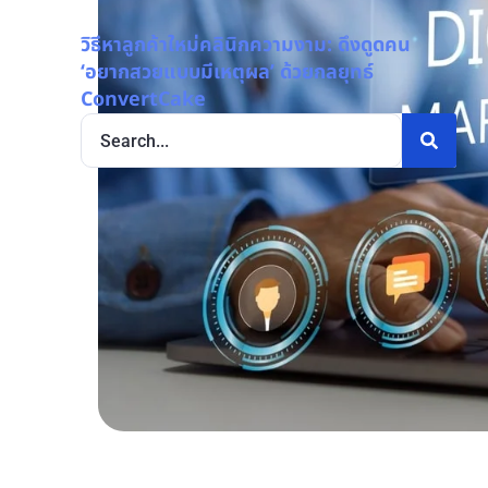
วิธีหาลูกค้าใหม่คลินิกความงาม: ดึงดูดคน
‘อยากสวยแบบมีเหตุผล’ ด้วยกลยุทธ์
ConvertCake